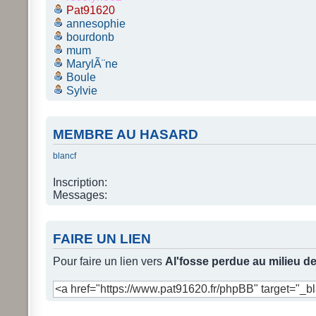
Pat91620
annesophie
bourdonb
mum
MarylÃ¨ne
Boule
Sylvie
MEMBRE AU HASARD
blancf
Inscription:
Messages:
FAIRE UN LIEN
Pour faire un lien vers
Al'fosse perdue au milieu 