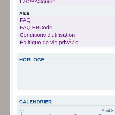
Lâ€™Ã©quipe
Aide
FAQ
FAQ BBCode
Conditions d'utilisation
Politique de vie privÃ©e
HORLOGE
CALENDRIER
Aout 2
Di
Lu
Ma
Me