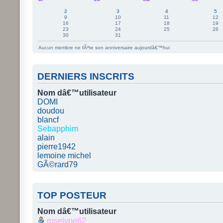
2
3
4
5
9
10
11
12
16
17
18
19
23
24
25
26
30
31
Aucun membre ne fÃªte son anniversaire aujourdâ€™hui
DERNIERS INSCRITS
Nom dâ€™utilisateur
DOMI
doudou
blancf
Sebapphim
alain
pierre1942
lemoine michel
GÃ©rard79
TOP POSTEUR
Nom dâ€™utilisateur
roselyne62