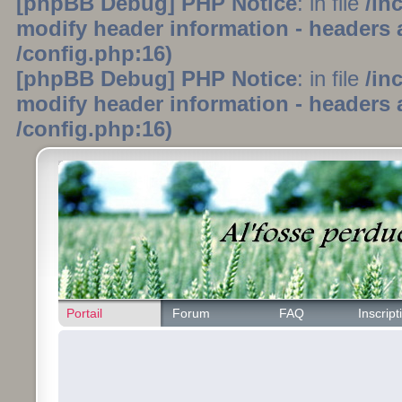
[phpBB Debug] PHP Notice
: in file
/in
modify header information - headers a
/config.php:16)
[phpBB Debug] PHP Notice
: in file
/in
modify header information - headers a
/config.php:16)
Portail
Forum
FAQ
Inscript