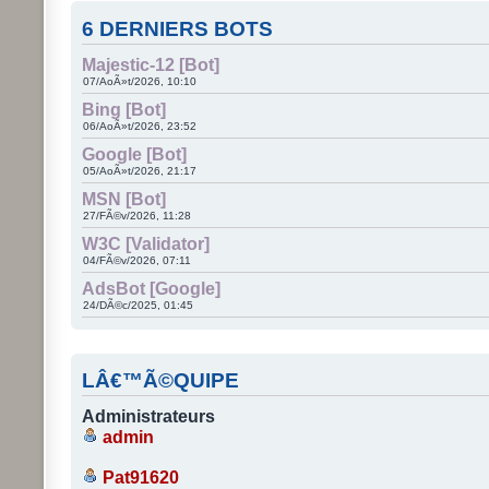
6 DERNIERS BOTS
Majestic-12 [Bot]
07/AoÃ»t/2026, 10:10
Bing [Bot]
06/AoÃ»t/2026, 23:52
Google [Bot]
05/AoÃ»t/2026, 21:17
MSN [Bot]
27/FÃ©v/2026, 11:28
W3C [Validator]
04/FÃ©v/2026, 07:11
AdsBot [Google]
24/DÃ©c/2025, 01:45
LÂ€™Ã©QUIPE
Administrateurs
admin
Pat91620