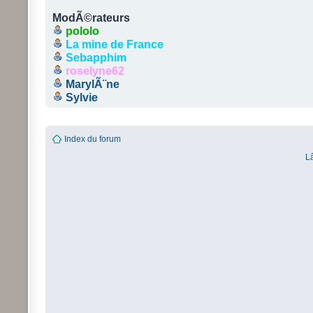
ModÃ©rateurs
pololo
La mine de France
Sebapphim
roselyne62
MarylÃ¨ne
Sylvie
Index du forum
L